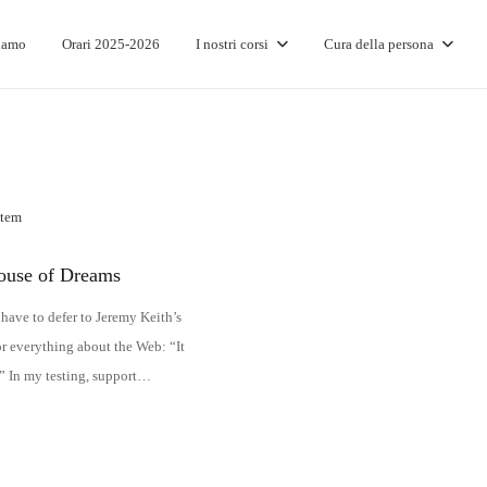
iamo
Orari 2025-2026
I nostri corsi
Cura della persona
ouse of Dreams
l have to defer to Jeremy Keith’s
or everything about the Web: “It
” In my testing, support…