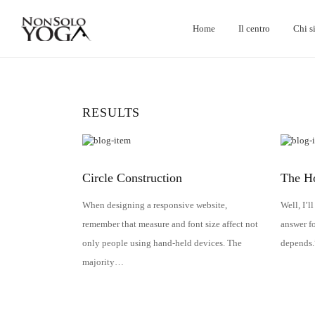
Home
Il centro
Chi s
RESULTS
Circle Construction
The H
When designing a responsive website,
Well, I’l
remember that measure and font size affect not
answer f
only people using hand-held devices. The
depends.
majority…